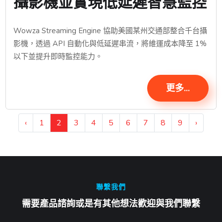
攝影機並實現低延遲智慧監控
Wowza Streaming Engine 協助美國某州交通部整合千台攝
影機，透過 API 自動化與低延遲串流，將維運成本降至 1%
以下並提升即時監控能力。
更多...
‹
1
2
3
4
5
6
7
8
9
›
聯繫我們
需要產品諮詢或是有其他想法歡迎與我們聯繫